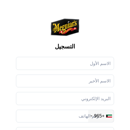
التسجيل
+965