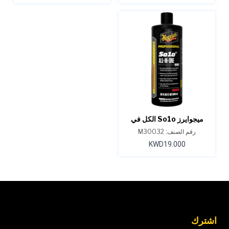
ميجوايرز So1o الكل في
واحد، M300 سعة 32 أونصة
رقم الصنف: M30032
KWD19.000
اشترك