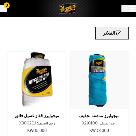
0
الفلاتر
ميجوايرز منشفة تجفيف
ميجوايرز قفاز غسيل فائق
سوبريم شاين
النعومة من الألياف الدقيقة
رقم الصنف: X210100
رقم الصنف: X3002EU
KWD5.000
KWD8.000