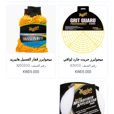
ميجوايرز جريت جارد (واقي
ميجوايرز قفاز الغسيل هايبريد
من الحصى)
واش
رقم الصنف: X3003
رقم الصنف: X210200
KWD5.000
KWD5.000