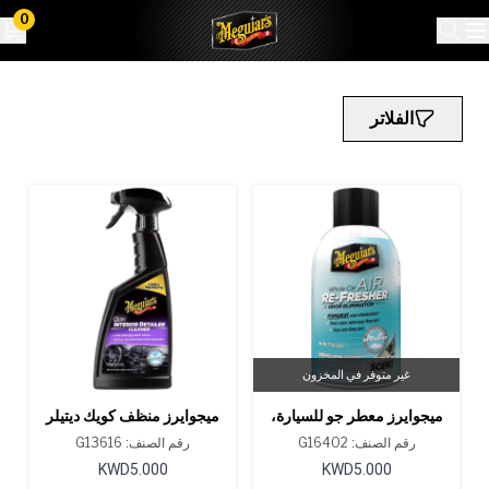
0
الفلاتر
غير متوفر في المخزون
ميجوايرز معطر جو للسيارة،
ميجوايرز منظف ​​كويك ديتيلر
مزيل للروائح برائحة السيارة
الداخلي 16 أونصة
رقم الصنف: G16402
رقم الصنف: G13616
الجديدة
KWD5.000
KWD5.000