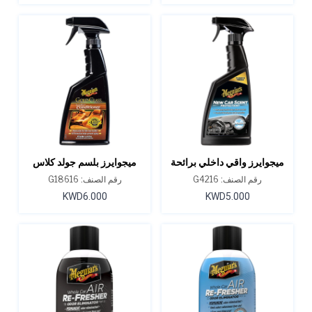
ميجوايرز واقي داخلي برائحة
ميجوايرز بلسم جولد كلاس
السيارة الجديدة - 16 أونصة.
للجلد 16 أونصة
رقم الصنف: G4216
رقم الصنف: G18616
KWD6.000
KWD5.000