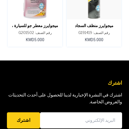
ميجوايرز منظف ​​السجاد
ميجوايرز معطر جو للسيارة ،
والمفروشات، 19 أونصة
مزيل للروائح برائحة غروب
رقم الصنف: G191419
رقم الصنف: G201502
الشمس في فيجي
KWD5.000
KWD5.000
اشترك
اشترك في النشرة الإخبارية لدينا للحصول على أحدث التحديثات
والعروض الخاصة.
اشترك