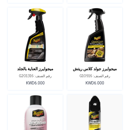
ميجوايرز جولد كلاس ريتش
ميجوايرز العناية بالجلد
ليذر سبراي 3 في 1: منظف،
ألتيميت ليذر ديتيلر 16 أونصة
رقم الصنف: G10916
رقم الصنف: G201316
مرطب، واقٍ 15.2 أونصة
KWD6.000
KWD6.000