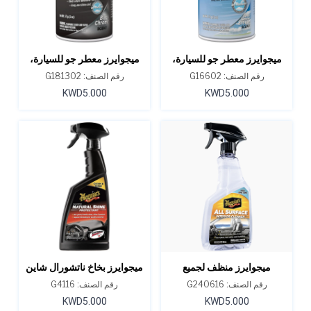
ميجوايرز معطر جو للسيارة،
ميجوايرز معطر جو للسيارة،
مزيل للروائح برائحة نسيم
مزيل للروائح برائحة الكروم
رقم الصنف: G16602
رقم الصنف: G181302
الصيف
الأسود
KWD5.000
KWD5.000
ميجوايرز منظف لجميع
ميجوايرز بخاخ ناتشورال شاين
الأسطح الداخلية 16 أونصة
لحماية الفينيل والمطاط 16
رقم الصنف: G240616
رقم الصنف: G4116
أونصة
KWD5.000
KWD5.000