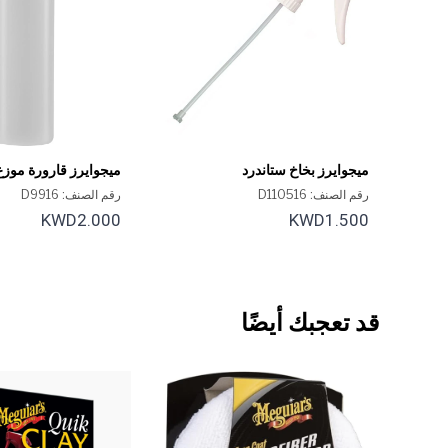
ميجوايرز بخاخ ستاندرد
ميجوايرز قارورة موزع 
التنظيف 16 أونصة
رقم الصنف: D110516
رقم الصنف: D9916
KWD2.000
KWD1.500
قد تعجبك أيضًا