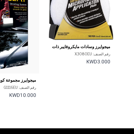
ميجوايرز وسادات مايكروفايبر ذات
تغطية متساوية إيفن-كوت
رقم الصنف: X3080EU
KWD3.000
ميجوايرز مجموعة كوي
الإبتدائية
رقم الصنف: G1116EU
KWD10.000