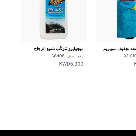
فة تجفيف سوبريم
ميجوايرز مُرَكّب تلميع الزجاج
بيرفكت كلاريتي 8 أونصة
رقم الصنف: G8408
KWD5.000