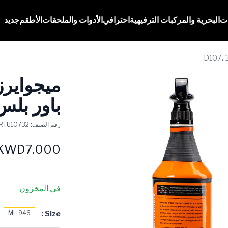
ات
البحرية والمركبات الترفيهية
احترافي
الأدوات والملحقات
الأطقم
جديد
ميجواير
باور بلس، أو
رقم الصنف:
DRTU10732
KWD7.000
في المخزون
Size :
946 ML