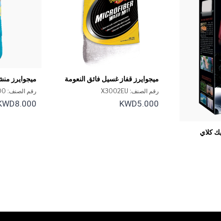
ميجوايرز قفاز غسيل فائق النعومة
ميجوايرز منش
من الألياف الدقيقة
شاين
رقم الصنف: X3002EU
رقم الصنف: X210100
KWD8.000
KWD5.000
ك كلاي