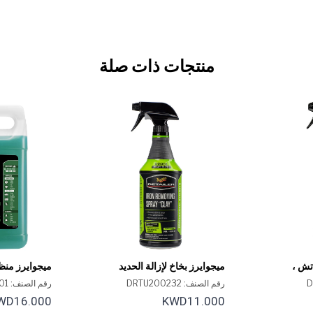
منتجات ذات صلة
تش ،
ميجوايرز بخاخ لإزالة الحديد
ميجوايرز منظ
"الطين"،D2002، سعة 32
D101، سعة 1 جالون
رقم الصنف: DRTU200232
رقم الصنف: D10101
أونصة
WD16.000
KWD11.000