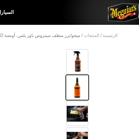
السيار
الرئيسية
/
المنتجات
/
ميجوايرز منظف سيتروس باور بلس، أونصة D107، 32