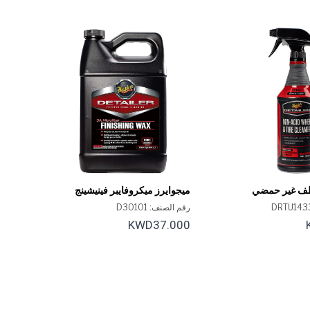
ظف غير حمضي
ميجوايرز ميكروفايبر فينيشينج
للعجلات والإطارات، D143،
واكس، D301، سعة 1 جالون
رقم الصنف: D30101
KWD37.000