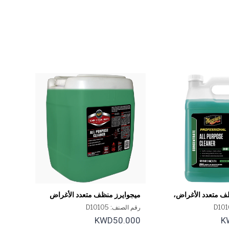
ف متعدد الأغراض،
ميجوايرز منظف متعدد الأغراض
سعة 5 جالون D101
رقم الصنف: D10105
KWD50.000
K