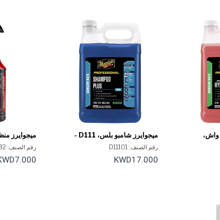
 واش،
ميجوايرز شامبو بلس، D111 -
ميجوايرز من
جالون 1
رقم الصنف: D11101
رقم الصنف: DRTU14332
أونصة 32
KWD7.000
KWD17.000