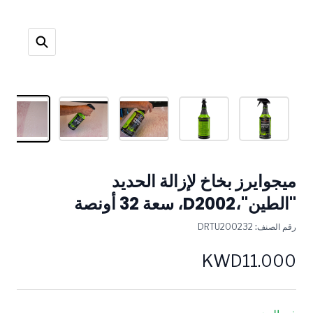
ميجوايرز بخاخ لإزالة الحديد
"الطين"،D2002، سعة 32 أونصة
رقم الصنف:
DRTU200232
KWD11.000