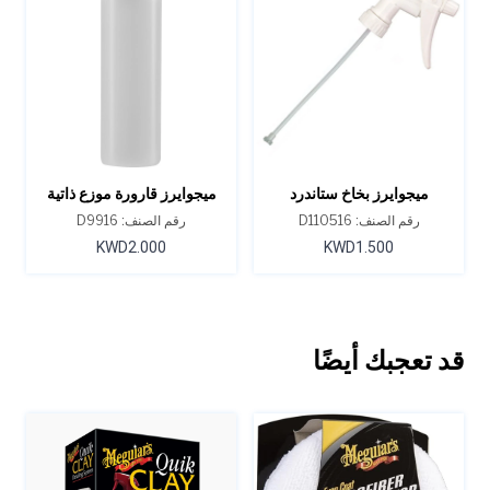
ميجوايرز بخاخ ستاندرد
ميجوايرز قارورة موزع ذاتية
التنظيف 16 أونصة
رقم الصنف: D110516
رقم الصنف: D9916
KWD2.000
KWD1.500
قد تعجبك أيضًا