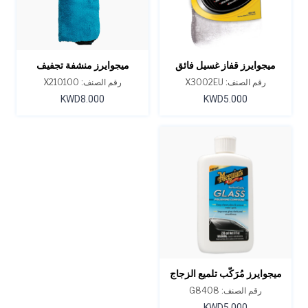
ميجوايرز قفاز غسيل فائق
ميجوايرز منشفة تجفيف
النعومة من الألياف الدقيقة
سوبريم شاين
رقم الصنف: X3002EU
رقم الصنف: X210100
KWD8.000
KWD5.000
ميجوايرز مُرَكّب تلميع الزجاج
بيرفكت كلاريتي 8 أونصة
رقم الصنف: G8408
KWD5.000