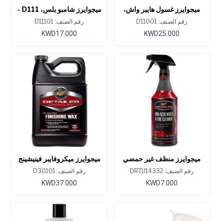
ميجوايرز غسول هايبر واش،
ميجوايرز شامبو بلس، D111 -
D110، سعة 1 جالون
جالون 1
رقم الصنف: D11001
رقم الصنف: D11101
KWD17.000
KWD25.000
ميجوايرز منظف غير حمضي
ميجوايرز ميكروفايبر فينيشينج
للعجلات والإطارات، D143،
واكس، D301، سعة 1 جالون
رقم الصنف: DRTU14332
رقم الصنف: D30101
أونصة 32
KWD37.000
KWD7.000