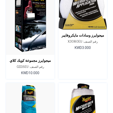
ميجوايرز وسادات مايكروفايبر
ذات تغطية متساوية إيفن-كوت
رقم الصنف: X3080EU
KWD3.000
ميجوايرز مجموعة كويك كلاي
الإبتدائية
رقم الصنف: G1116EU
KWD10.000