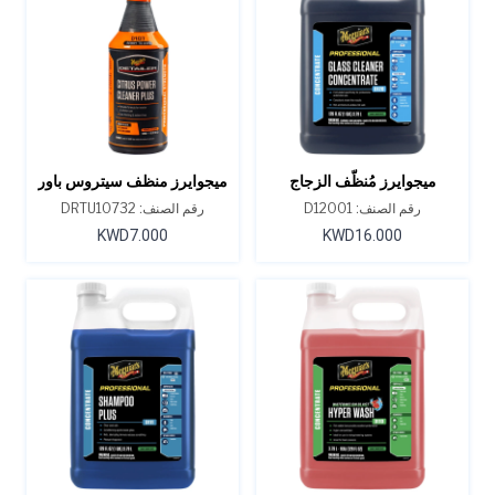
ميجوايرز مُنظّف الزجاج
ميجوايرز منظف سيتروس باور
المُرَكّز، D120، سعة 1 جالون
بلس، أونصة D107، 32
رقم الصنف: D12001
رقم الصنف: DRTU10732
KWD7.000
KWD16.000