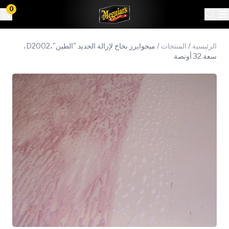
0
الرئيسية
/
المنتجات
/
ميجوايرز بخاخ لإزالة الحديد "الطين"،D2002،
سعة 32 أونصة