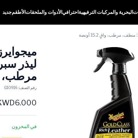
ات
البحرية والمركبات الترفيهية
احترافي
الأدوات والملحقات
الأطقم
جديد
ميجوايرز
مرطب، واقٍ 5.2
رقم الصنف:
G10916
KWD6.000
في المخزون