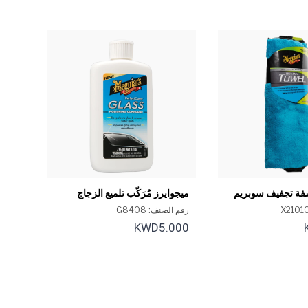
فة تجفيف سوبريم
ميجوايرز مُرَكّب تلميع الزجاج
بيرفكت كلاريتي 8 أونصة
رقم الصنف: G8408
KWD5.000