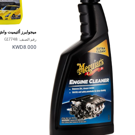
ميجوايرز ألتيميت واش
48 أونصة.
رقم الصنف: G17748
KWD8.000