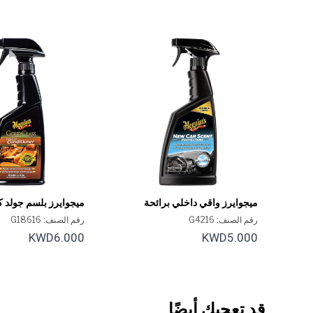
ميجوايرز واقي داخلي برائحة
ميجوايرز بلسم جولد ك
السيارة الجديدة - 16 أونصة.
16 أونصة
رقم الصنف: G4216
رقم الصنف: G18616
KWD6.000
KWD5.000
قد تعجبك أيضًا