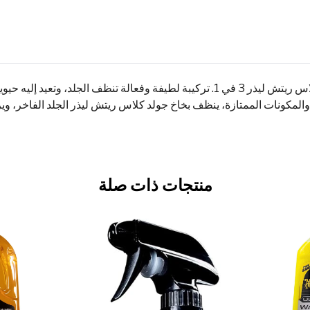
دلل جلدك واحميه بسرعة وسهولة مع بخاخ ميجوايرز جولد كلاس ريتش ليذر 3 في 1. تركيبة ل
 والمكونات الممتازة، ينظف بخاخ جولد كلاس ريتش ليذر الجلد الفاخر، 
منتجات ذات صلة