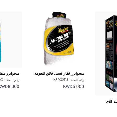
ميجوايرز قفاز غسيل فائق النعومة
ميجوايرز منش
من الألياف الدقيقة
شاين
رقم الصنف: X3002EU
رقم الصنف: X210100
KWD8.000
KWD5.000
ك كلاي