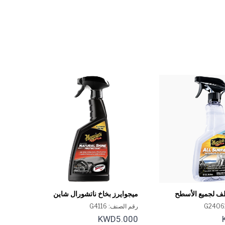
ف لجميع الأسطح
ميجوايرز بخاخ ناتشورال شاين
لحماية الفينيل والمطاط 16 أونصة
رقم الصنف: G4116
KWD5.000