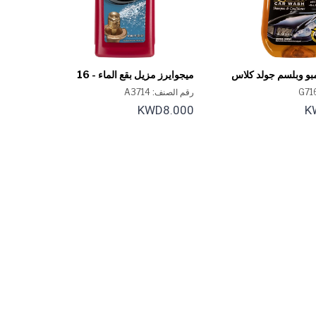
بو وبلسم جولد كلاس
ميجوايرز مزيل بقع الماء - 16
 أونصة.
أونصة.
رقم الصنف: A3714
KWD8.000
K