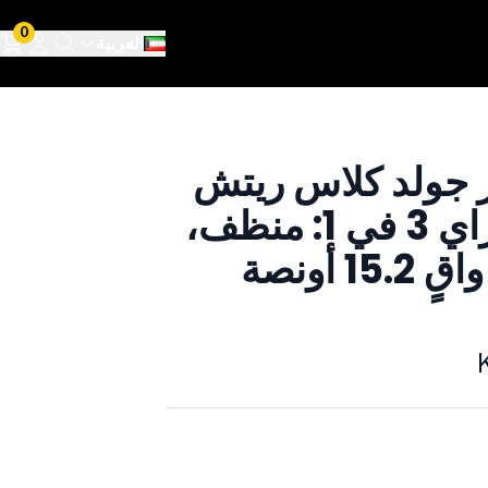
0
العربية
 جولد كلاس ريتش
ليذر سبراي 3 في 1: منظف،
1 أونصة