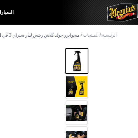
السيار
الرئيسية
/
المنتجات
/
ميجوايرز جولد كلاس ريتش ليذر سبراي 3 في 1: منظف، مرطب، واقٍ 15.2 أونصة