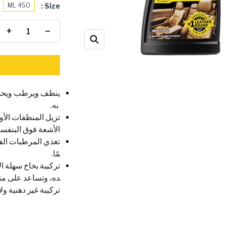
Size :
450 ML
+
−
ينظف ويرطب ويحمي 
به.
تزيل المنظفات الأو
الأشعة فوق البنفسج
تغذي المرطبات الفا
مًا.
تركيبة بخاخ سهلة ا
ده، وتساعد على منع
تركيبة غير دهنية ولا 