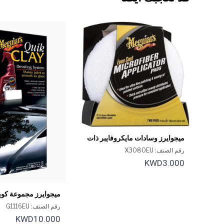
ميجوايرز وسادات مايكروفايبر ذات
تغطية متساوية إيفن-كوت
رقم الصنف: X3080EU
KWD3.000
ميجوايرز مجموعة كوي
الإبتدائية
رقم الصنف: G1116EU
KWD10.000