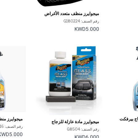
ميجوايرز منظف متعدد الأغراض
شديد التحمل، 24 أونصة
رقم الصنف: G180224
KWD5.000
اج بيرفكت
ميجوايرز منظ
ميجوايرز مادة عازلة للزجاج
الداخلية 16 أونصة
رقم الصنف: G240616
بيرفكت كلاريتي - 4 أونصة
رقم الصنف: G8504
KWD5.000
KWD6.000