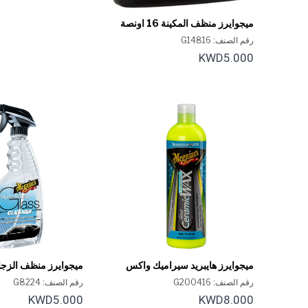
ميجوايرز منظف المكينة 16 اونصة
رقم الصنف: G14816
KWD5.000
ميجوايرز هايبريد سيراميك واكس
ميجوايرز منظف ​​الزج
السائل 16 أونصة
كلاريتي 24 أونصة
رقم الصنف: G200416
رقم الصنف: G8224
KWD5.000
KWD8.000