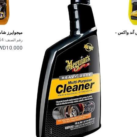
 آند واكس -
ميجوايرز شام
لغسيل السيارات - 64
رقم الصنف: G7164
WD10.000