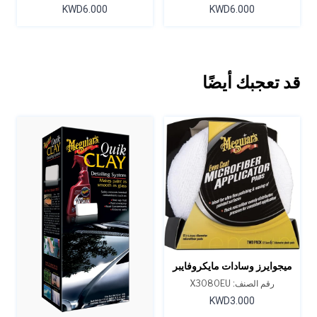
مرطب، واقٍ 15.2 أونصة
KWD6.000
KWD6.000
قد تعجبك أيضًا
ميجوايرز وسادات مايكروفايبر
ذات تغطية متساوية إيفن-كوت
رقم الصنف: X3080EU
KWD3.000