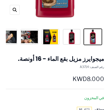
ميجوايرز مزيل بقع الماء - 16 أونصة.
رقم الصنف:
A3714
KWD8.000
في المخزون
Size :
473 ML