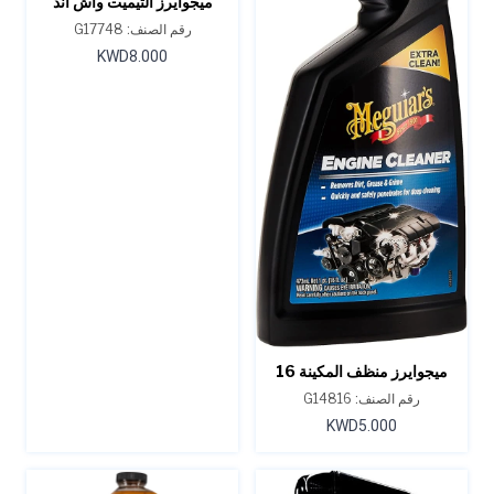
ميجوايرز ألتيميت واش آند
واكس - 48 أونصة.
رقم الصنف: G17748
KWD8.000
ميجوايرز منظف المكينة 16
اونصة
رقم الصنف: G14816
KWD5.000