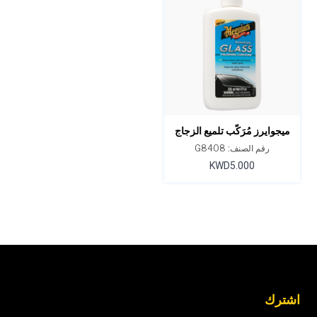
ميجوايرز مُرَكّب تلميع الزجاج
بيرفكت كلاريتي 8 أونصة
رقم الصنف: G8408
KWD5.000
اشترك