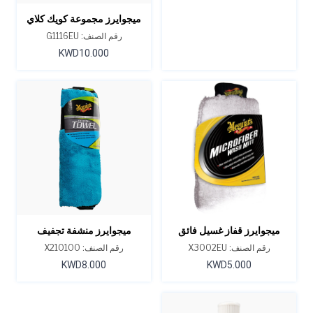
ميجوايرز مجموعة كويك كلاي
الإبتدائية
رقم الصنف: G1116EU
KWD10.000
ميجوايرز قفاز غسيل فائق
ميجوايرز منشفة تجفيف
النعومة من الألياف الدقيقة
سوبريم شاين
رقم الصنف: X3002EU
رقم الصنف: X210100
KWD8.000
KWD5.000