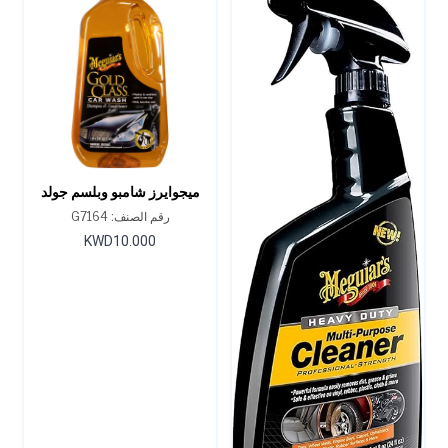
ميجوايرز شامبو وبلسم جولد
كلاس لغسيل السيارات - 64
رقم الصنف: G7164
أونصة.
KWD10.000