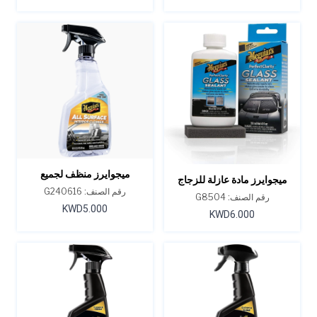
ميجوايرز منظف لجميع
ميجوايرز مادة عازلة للزجاج
الأسطح الداخلية 16 أونصة
رقم الصنف: G240616
بيرفكت كلاريتي - 4 أونصة
رقم الصنف: G8504
KWD5.000
KWD6.000