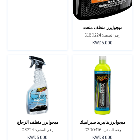
ميجوايرز منظف متعدد
الأغراض شديد التحمل، 24
رقم الصنف: G180224
أونصة
KWD5.000
ميجوايرز هايبريد سيراميك
ميجوايرز منظف ​​الزجاج
واكس السائل 16 أونصة
بيرفكت كلاريتي 24 أونصة
رقم الصنف: G200416
رقم الصنف: G8224
KWD5.000
KWD8.000