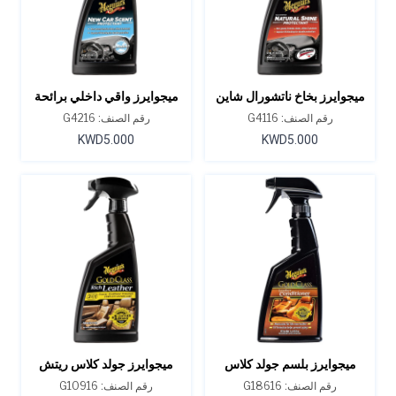
ميجوايرز بخاخ ناتشورال شاين
ميجوايرز واقي داخلي برائحة
لحماية الفينيل والمطاط 16
السيارة الجديدة - 16 أونصة.
رقم الصنف: G4116
رقم الصنف: G4216
أونصة
KWD5.000
KWD5.000
ميجوايرز بلسم جولد كلاس
ميجوايرز جولد كلاس ريتش
للجلد 16 أونصة
ليذر سبراي 3 في 1: منظف،
رقم الصنف: G18616
رقم الصنف: G10916