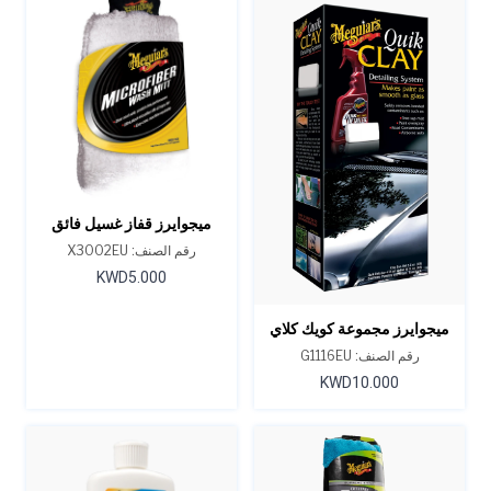
ميجوايرز قفاز غسيل فائق
النعومة من الألياف الدقيقة
رقم الصنف: X3002EU
KWD5.000
ميجوايرز مجموعة كويك كلاي
الإبتدائية
رقم الصنف: G1116EU
KWD10.000