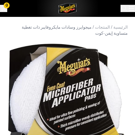
0
الرئيسية
/
المنتجات
/
ميجوايرز وسادات مايكروفايبر ذات تغطية
متساوية إيفن-كوت