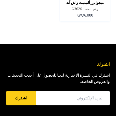
ميجوايرز ألتيميت واش آند
واكس أني وير 26 أونصة
رقم الصنف: G3626
KWD6.000
اشترك
اشترك في النشرة الإخبارية لدينا للحصول على أحدث التحديثات
والعروض الخاصة.
اشترك