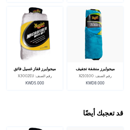
ميجوايرز منشفة تجفيف
ميجوايرز قفاز غسيل فائق
سوبريم شاين
النعومة من الألياف الدقيقة
رقم الصنف: X210100
رقم الصنف: X3002EU
KWD5.000
KWD8.000
قد تعجبك أيضًا