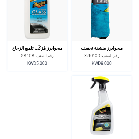
ميجوايرز منشفة تجفيف
ميجوايرز مُرَكّب تلميع الزجاج
سوبريم شاين
بيرفكت كلاريتي 8 أونصة
رقم الصنف: X210100
رقم الصنف: G8408
KWD5.000
KWD8.000