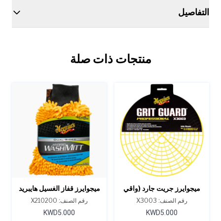
التفاصيل
منتجات ذات صلة
ميجوايرز جريت جارد (واقي
ميجوايرز قفاز الغسيل هايبريد
من الحصى)
واش
رقم الصنف: X3003
رقم الصنف: X210200
KWD5.000
KWD5.000