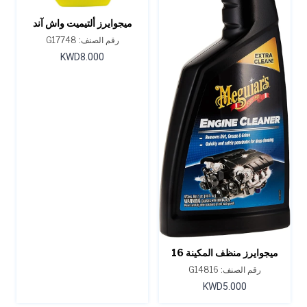
ميجوايرز ألتيميت واش آند
واكس - 48 أونصة.
رقم الصنف: G17748
KWD8.000
ميجوايرز منظف المكينة 16
اونصة
رقم الصنف: G14816
KWD5.000