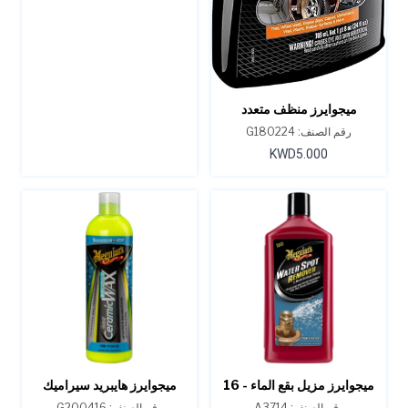
ميجوايرز منظف متعدد
الأغراض شديد التحمل، 24
رقم الصنف: G180224
أونصة
KWD5.000
ميجوايرز مزيل بقع الماء - 16
ميجوايرز هايبريد سيراميك
أونصة.
واكس السائل 16 أونصة
رقم الصنف: A3714
رقم الصنف: G200416