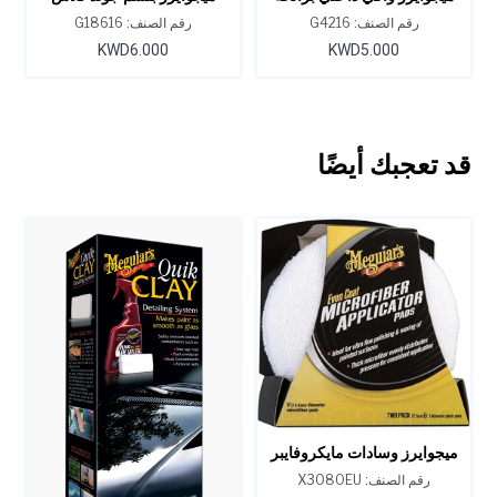
السيارة الجديدة - 16 أونصة.
للجلد 16 أونصة
رقم الصنف: G4216
رقم الصنف: G18616
KWD6.000
KWD5.000
قد تعجبك أيضًا
ميجوايرز وسادات مايكروفايبر
ذات تغطية متساوية إيفن-كوت
رقم الصنف: X3080EU