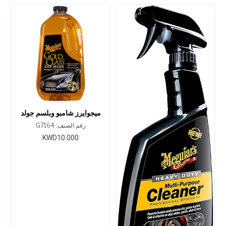
ميجوايرز شامبو وبلسم جولد
كلاس لغسيل السيارات - 64
رقم الصنف: G7164
أونصة.
KWD10.000