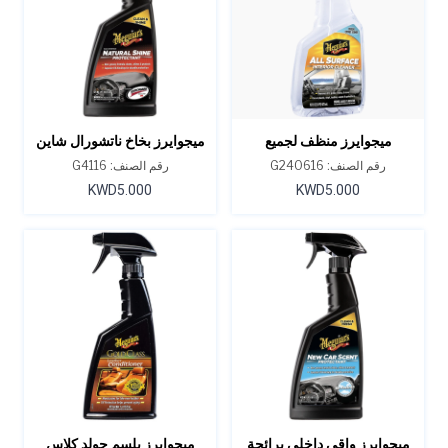
ميجوايرز منظف لجميع
ميجوايرز بخاخ ناتشورال شاين
الأسطح الداخلية 16 أونصة
لحماية الفينيل والمطاط 16
رقم الصنف: G240616
رقم الصنف: G4116
أونصة
KWD5.000
KWD5.000
ميجوايرز واقي داخلي برائحة
ميجوايرز بلسم جولد كلاس