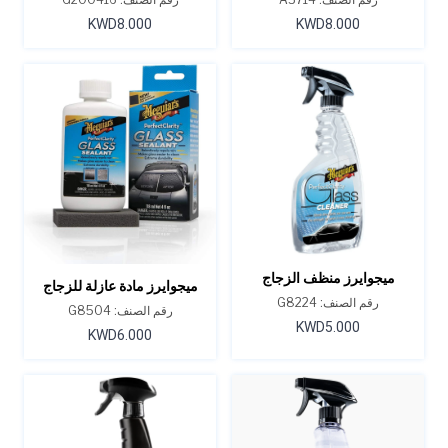
KWD8.000
KWD8.000
ميجوايرز منظف ​​الزجاج
ميجوايرز مادة عازلة للزجاج
بيرفكت كلاريتي 24 أونصة
رقم الصنف: G8224
بيرفكت كلاريتي - 4 أونصة
رقم الصنف: G8504
KWD5.000
KWD6.000