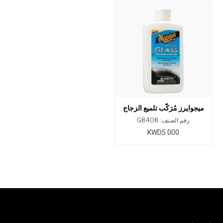
ميجوايرز مُرَكّب تلميع الزجاج
بيرفكت كلاريتي 8 أونصة
رقم الصنف: G8408
KWD5.000