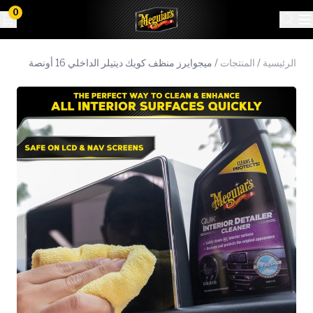
0
الرئيسية
/
المنتجات
/
ميجوايرز منظف ​​كويك ديتيلر الداخلي 16 أونصة