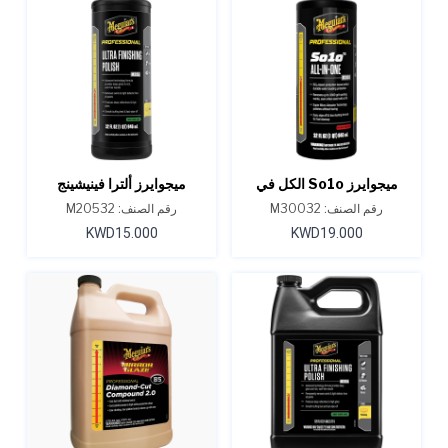
ميجوايرز So1o الكل في
ميجوايرز ألترا فينيشينج
واحد، M300 سعة 32 أونصة
بوليش، M205، سعة 32
رقم الصنف: M30032
رقم الصنف: M20532
أونصة
KWD15.000
KWD19.000