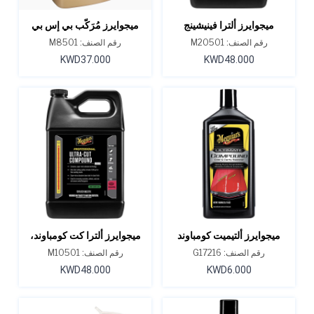
ميجوايرز ألترا فينيشينج
ميجوايرز مُرَكّب بي إس بي
بوليش، M205، سعة 1
دايموند كت، M85، سعة 1
رقم الصنف: M20501
رقم الصنف: M8501
جالون
جالون
KWD37.000
KWD48.000
ميجوايرز ألتيميت كومباوند
ميجوايرز ألترا كت كومباوند،
15.2 أونصة
M105، سعة 1 جالون
رقم الصنف: G17216
رقم الصنف: M10501
KWD48.000
KWD6.000