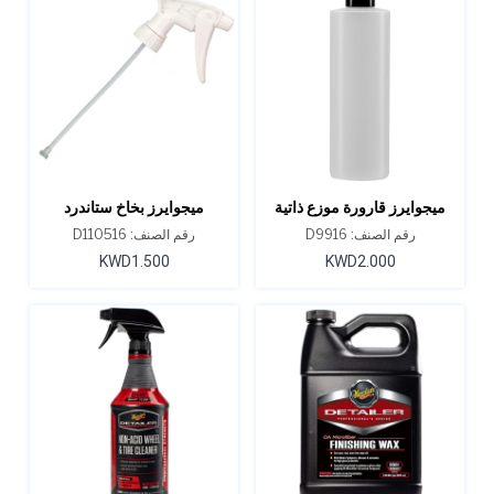
ميجوايرز قارورة موزع ذاتية
ميجوايرز بخاخ ستاندرد
التنظيف 16 أونصة
رقم الصنف: D9916
رقم الصنف: D110516
KWD1.500
KWD2.000