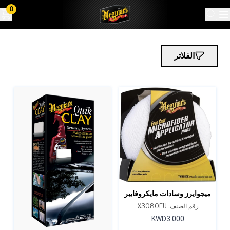
0
الفلاتر
ميجوايرز وسادات مايكروفايبر
ذات تغطية متساوية إيفن-
رقم الصنف: X3080EU
كوت
KWD3.000