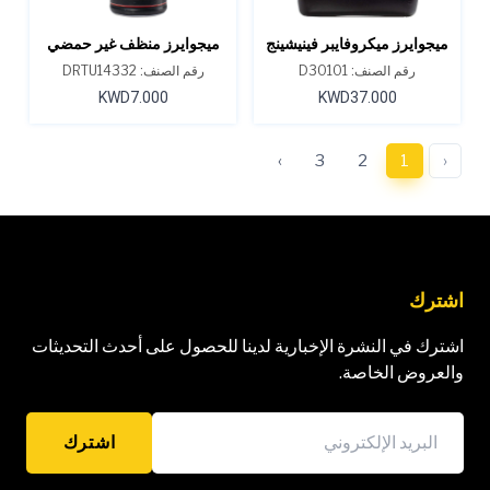
ميجوايرز ميكروفايبر فينيشينج
ميجوايرز منظف غير حمضي
واكس، D301، سعة 1 جالون
للعجلات والإطارات، D143،
رقم الصنف: D30101
رقم الصنف: DRTU14332
أونصة 32
KWD7.000
KWD37.000
›
3
2
1
‹
اشترك
اشترك في النشرة الإخبارية لدينا للحصول على أحدث التحديثات
والعروض الخاصة.
اشترك