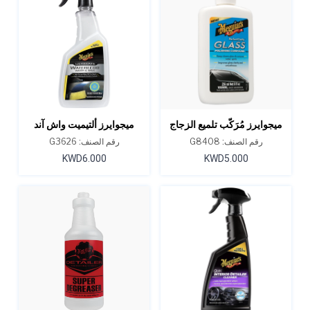
ميجوايرز مُرَكّب تلميع الزجاج
ميجوايرز ألتيميت واش آند
بيرفكت كلاريتي 8 أونصة
واكس أني وير 26 أونصة
رقم الصنف: G8408
رقم الصنف: G3626
KWD6.000
KWD5.000