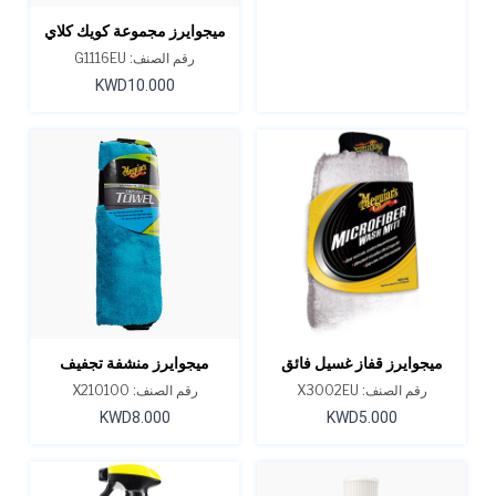
ميجوايرز مجموعة كويك كلاي
الإبتدائية
رقم الصنف: G1116EU
KWD10.000
ميجوايرز قفاز غسيل فائق
ميجوايرز منشفة تجفيف
النعومة من الألياف الدقيقة
سوبريم شاين
رقم الصنف: X3002EU
رقم الصنف: X210100
KWD8.000
KWD5.000